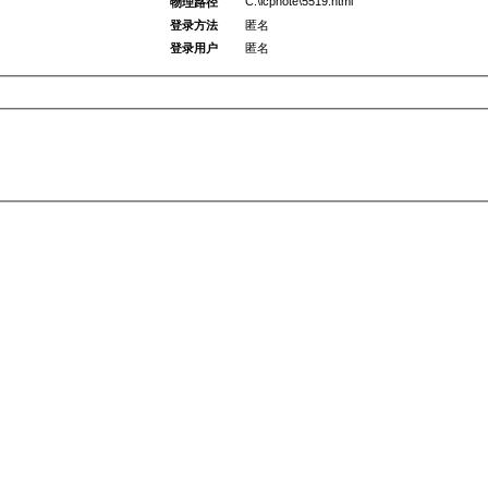
C:\icpnote\5519.html
物理路径
登录方法
匿名
登录用户
匿名